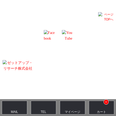
PRIVECY POLICY
Z-Up Research Co., Ltd.
ゼットアップ・リサーチ株式会社
203, 5-38-13 Jingumae, Shibuya-ku, Tokyo 150-0001, Japan
東京都渋谷区神宮前5-38-13-203
All contents copyright © 2017 Z-UP RESEARCH,inc. All rights reserved.
0